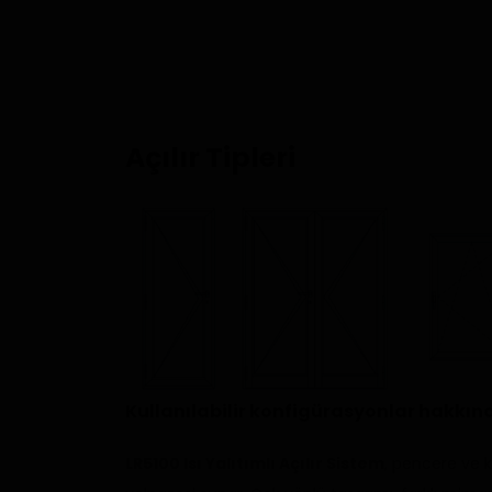
Açılır Tipleri
Kullanılabilir konfigürasyonlar hakkında
LR5100 Isı Yalıtımlı Açılır Sistem
, pencere ve 