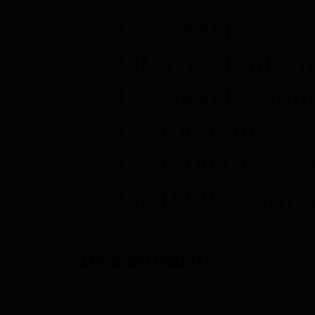
✓
LR-4900
Küpeşte
✓
LR-8700
Bioklim
✓
LR-6000
Katlanı
✓
LR-1000
Ofis Bö
✓
LR-1600
Duvar 
✓
LR-1800
Aydınla
LR-5100 Galeri