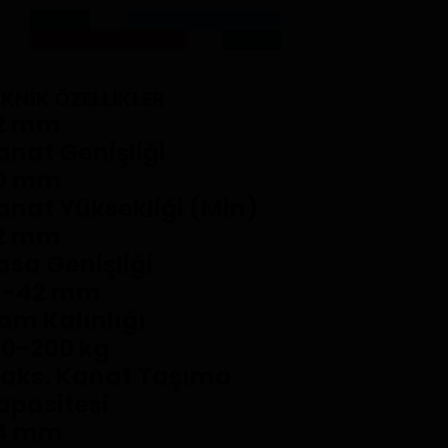
KNİK ÖZELLİKLER
2 mm
anat Genişliği
0 mm
anat Yüksekliği (Min)
2 mm
asa Genişliği
6-42 mm
am Kalınlığı
20-200 kg
aks. Kanat Taşıma
apasitesi
4 mm