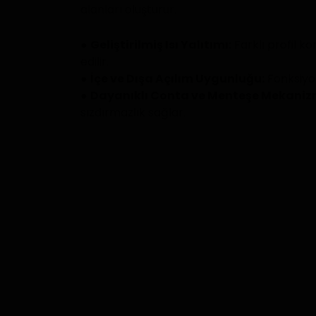
alanları oluşturur.
●
Geliştirilmiş Isı Yalıtımı:
Farklı profil 
edilir.
●
İçe ve Dışa Açılım Uygunluğu:
Fonksiyon
●
Dayanıklı Conta ve Menteşe Mekaniz
sızdırmazlık sağlar.