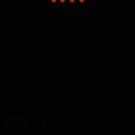
i planlara sorunsuz entegrasyon sağlar; esneklik, gelişmiş
ıl ve akustik performans sunar.
Rossa LR Serisi
üm Ürünler
lı Sürme Sistem