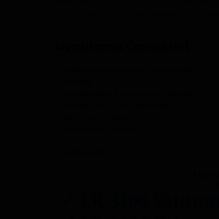
yelpazesi sunar. Çok yönlü tasarımı, farklı mimar
fonksiyonellik ve tüm açılım tiplerinde tutarlı ıs
Uygulama Özellikleri
✓ Kullanım Kolaylığı ve Fonksiyonellik
✓ Sineklik
✓ Ayarlanabilir Karşılık (Lock Strike)
✓ Perdeli Üçlü Cam Seçeneği
✓ Isı ve Ses Yalıtımı
✓ Düşük Eşik Seçeneği
✓ Çift Açılım
✓ Gizli Kanat
Linea 
T
✓
LR-3100
Yalıtım