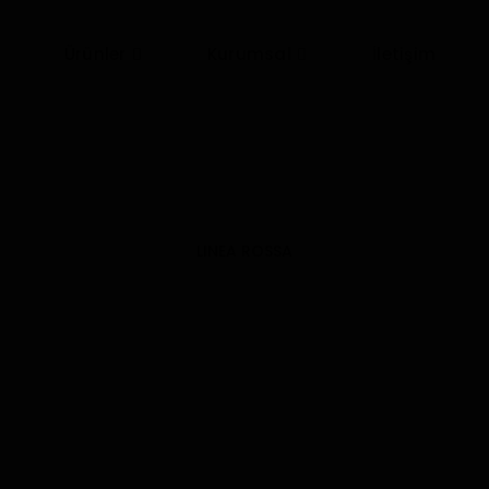
Ürünler
Kurumsal
İletişim
LINEA ROSSA
Yalıtımlı Açılır Sistem
LR-5100