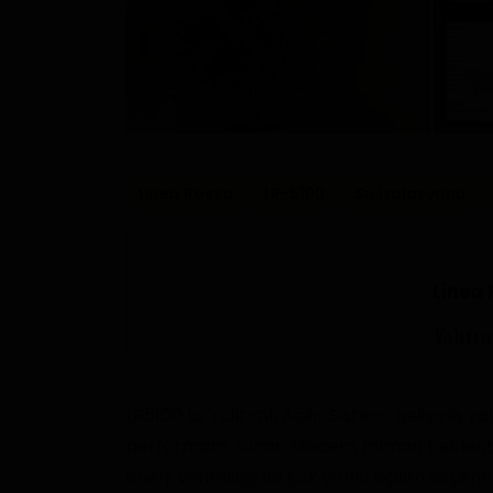
Linea Rossa
LR-5100
Su İzalasyonu
Linea
Yalıtım
LR5100 Isı Yalıtımlı Açılır Sistem, gelişmiş ya
performans sunar. Modern mimari beklentile
enerji verimliliği ve çok yönlü açılım seçe