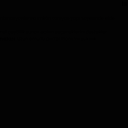
Is
kombinasyonlarına imkân tanıyan yapı sayesinde elde
el çeşitlilik sunan açılım seçeneklerini destekler.
maları:
Uzun ömürlü performans ve yüksek