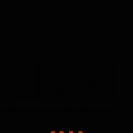
 daha fazla bilgi için bizimle iletişime geçin.
kapı uygulamalarını destekleyen geniş bir konfigürasyon