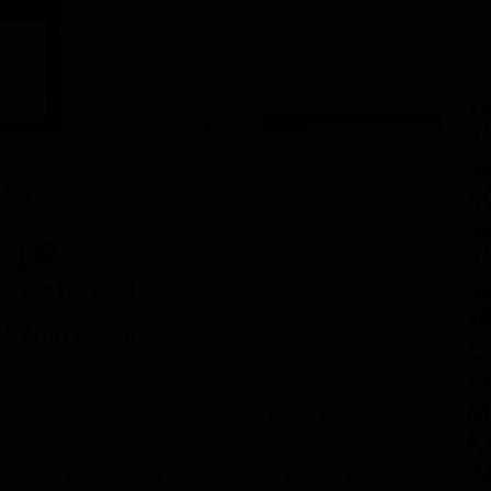
TE
7
K
9
Ses Performansı
Sineklik
K
LR
7
K
 Rossa LR-5100
1
lı Açılır Sistem
C
1
M
lıtım teknolojisi sayesinde üstün ısıl ve akustik
K
re uygun olarak tasarlanan sistem, dayanıklılığı,
2
nekleriyle konforlu ve yüksek performanslı yaşam